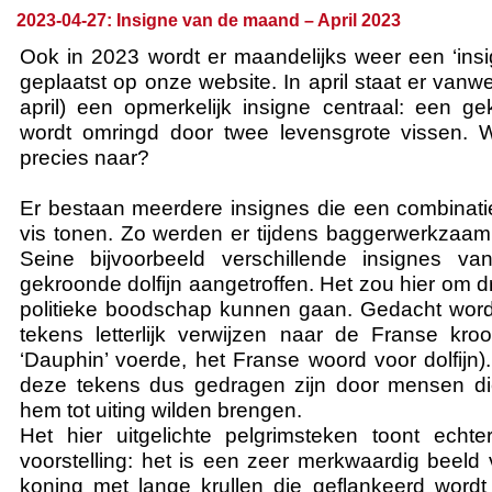
2023-04-27: Insigne van de maand – April 2023
Ook in 2023 wordt er maandelijks weer een ‘in
geplaatst op onze website. In april staat er van
april) een opmerkelijk insigne centraal: een g
wordt omringd door twee levensgrote vissen. W
precies naar?
Er bestaan meerdere insignes die een combinat
vis tonen. Zo werden er tijdens baggerwerkzaam
Seine bijvoorbeeld verschillende insignes v
gekroonde dolfijn aangetroffen. Het zou hier om 
politieke boodschap kunnen gaan. Gedacht word
tekens letterlijk verwijzen naar de Franse kroon
‘Dauphin’ voerde, het Franse woord voor dolfijn).
deze tekens dus gedragen zijn door mensen die
hem tot uiting wilden brengen.
Het hier uitgelichte pelgrimsteken toont echt
voorstelling: het is een zeer merkwaardig beel
koning met lange krullen die geflankeerd word