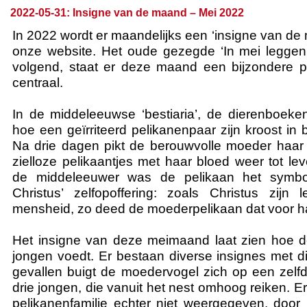
2022-05-31: Insigne van de maand – Mei 2022
In 2022 wordt er maandelijks een ‘insigne van de
onze website. Het oude gezegde ‘In mei leggen 
volgend, staat er deze maand een bijzondere p
centraal.
In de middeleeuwse ‘bestiaria’, de dierenboeke
hoe een geïrriteerd pelikanenpaar zijn kroost in
Na drie dagen pikt de berouwvolle moeder haar
zielloze pelikaantjes met haar bloed weer tot le
de middeleeuwer was de pelikaan het symbool
Christus’ zelfopoffering: zoals Christus zijn
mensheid, zo deed de moederpelikaan dat voor h
Het insigne van deze meimaand laat zien hoe d
jongen voedt. Er bestaan diverse insignes met di
gevallen buigt de moedervogel zich op een zelf
drie jongen, die vanuit het nest omhoog reiken. Er
pelikanenfamilie echter niet weergegeven, door h