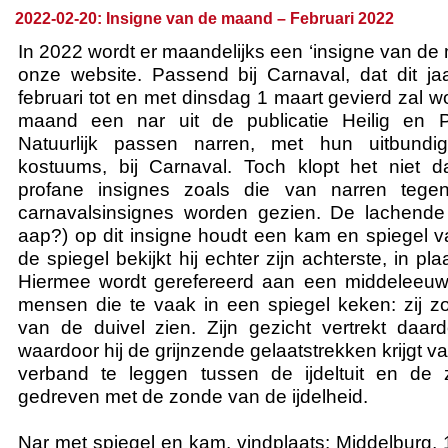
2022-02-20: Insigne van de maand – Februari 2022
In 2022 wordt er maandelijks een ‘insigne van de
onze website. Passend bij Carnaval, dat dit j
februari tot en met dinsdag 1 maart gevierd zal w
maand een nar uit de publicatie Heilig en P
Natuurlijk passen narren, met hun uitbund
kostuums, bij Carnaval. Toch klopt het niet d
profane insignes zoals die van narren tege
carnavalsinsignes worden gezien. De lachende 
aap?) op dit insigne houdt een kam en spiegel v
de spiegel bekijkt hij echter zijn achterste, in pla
Hiermee wordt gerefereerd aan een middeleeuws
mensen die te vaak in een spiegel keken: zij z
van de duivel zien. Zijn gezicht vertrekt daar
waardoor hij de grijnzende gelaatstrekken krijgt v
verband te leggen tussen de ijdeltuit en de 
gedreven met de zonde van de ijdelheid.
Nar met spiegel en kam, vindplaats: Middelburg, 